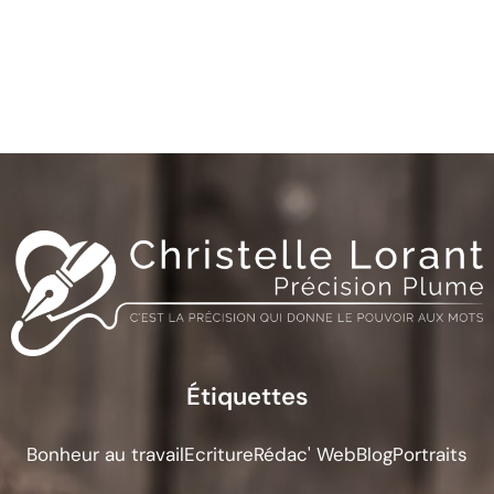
Étiquettes
Bonheur au travail
Ecriture
Rédac' Web
Blog
Portraits