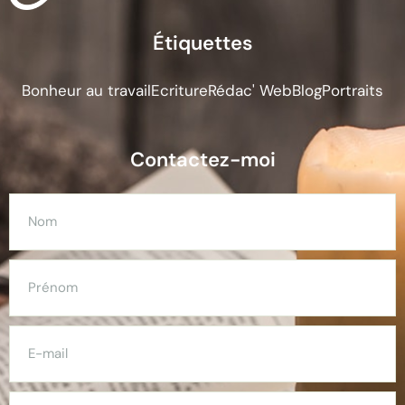
Étiquettes
Bonheur au travail
Ecriture
Rédac' Web
Blog
Portraits
Contactez-moi