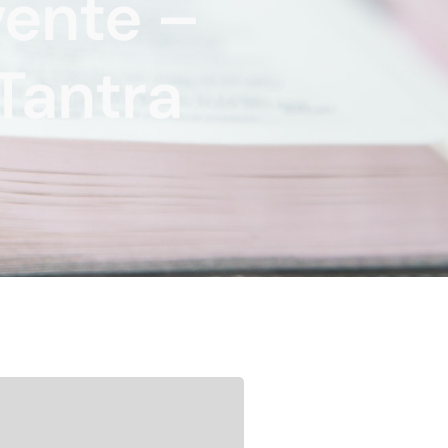
vente –
 Tantra