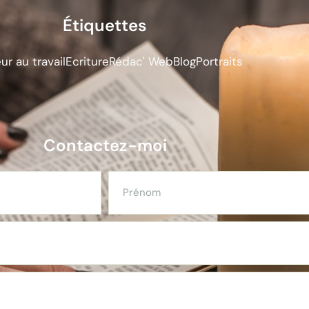
Étiquettes
r au travail
Ecriture
Rédac' Web
Blog
Portraits
Contactez-moi