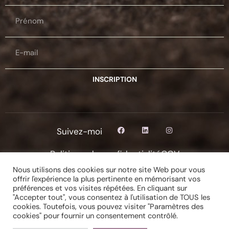
INSCRIPTION
Suivez-moi
Politique de confidentialité
CGV
Copyright © 2026 Christelle Lorant Précision Plume
Nous utilisons des cookies sur notre site Web pour vous
offrir l'expérience la plus pertinente en mémorisant vos
préférences et vos visites répétées. En cliquant sur
"Accepter tout", vous consentez à l'utilisation de TOUS les
cookies. Toutefois, vous pouvez visiter "Paramètres des
Site web développé par
de
cookies" pour fournir un consentement contrôlé.
l’agence digitale