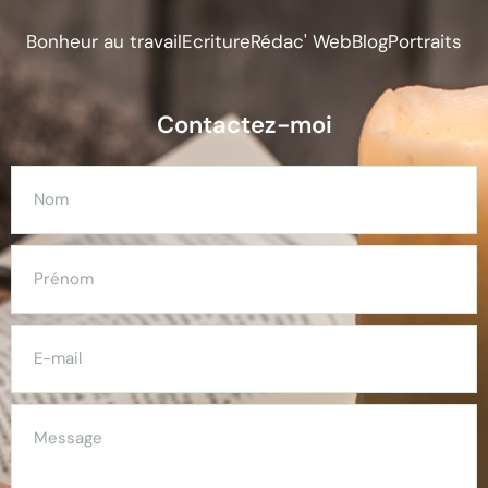
Bonheur au travail
Ecriture
Rédac' Web
Blog
Portraits
Contactez-moi