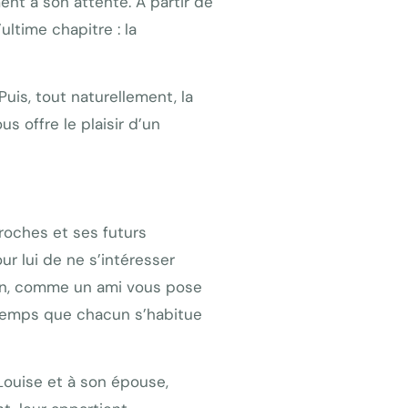
nt à son attente. À partir de
ultime chapitre : la
uis, tout naturellement, la
s offre le plaisir d’un
roches et ses futurs
our lui de ne s’intéresser
 non, comme un ami vous pose
e temps que chacun s’habitue
t Louise et à son épouse,