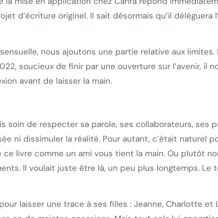
e la mise en application chez Cahra répond immédiateme
t d’écriture originel. Il sait désormais qu’il déléguera l’
nsuelle, nous ajoutons une partie relative aux limites. P
, soucieux de finir par une ouverture sur l’avenir, il nou
xion avant de laisser la main.
s soin de respecter sa parole, ses collaborateurs, ses p
e ni dissimuler la réalité. Pour autant, c’était naturel p
isse ce livre comme un ami vous tient la main. Ou plutôt
ments. Il voulait juste être là, un peu plus longtemps. L
 pour laisser une trace à ses filles : Jeanne, Charlotte e