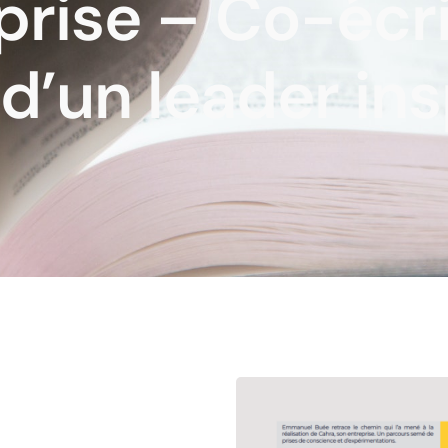
prise – Co-écr
’un leader ins