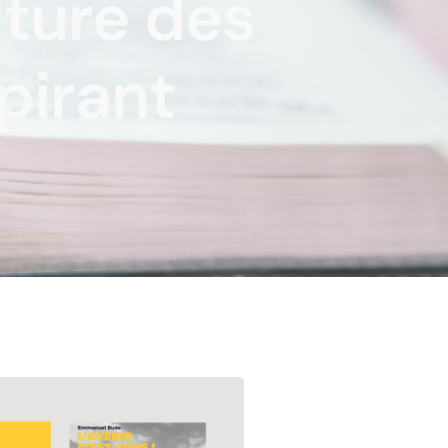
iture des
pirant