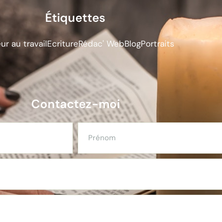
Étiquettes
r au travail
Ecriture
Rédac' Web
Blog
Portraits
Contactez-moi