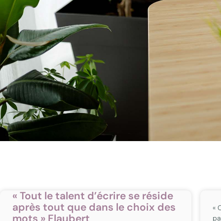
« Tout le talent d’écrire se réside
après tout que dans le choix des
« 
mots » Flaubert
pa