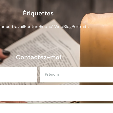
Étiquettes
r au travail
Ecriture
Rédac' Web
Blog
Portraits
Contactez-moi