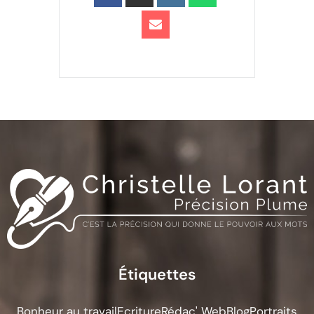
Étiquettes
Bonheur au travail
Ecriture
Rédac' Web
Blog
Portraits