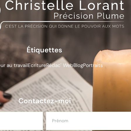
Étiquettes
r au travail
Ecriture
Rédac' Web
Blog
Portraits
Contactez-moi