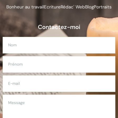
Bonheur au travail
Ecriture
Rédac' Web
Blog
Portraits
Contactez-moi