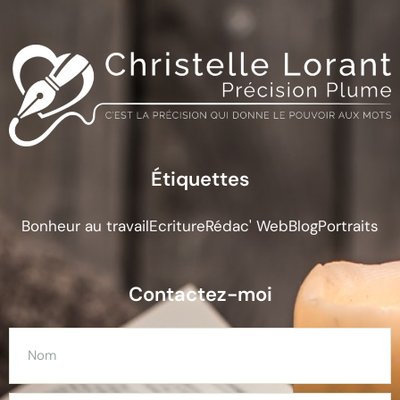
Étiquettes
Bonheur au travail
Ecriture
Rédac' Web
Blog
Portraits
Contactez-moi