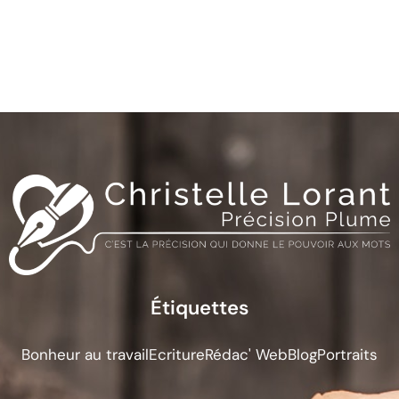
Étiquettes
Bonheur au travail
Ecriture
Rédac' Web
Blog
Portraits