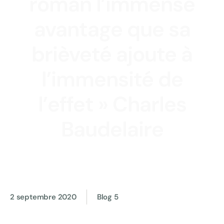
roman l’immense
avantage que sa
brièveté ajoute à
l’immensité de
l’effet » Charles
Baudelaire
2 septembre 2020
Blog 5